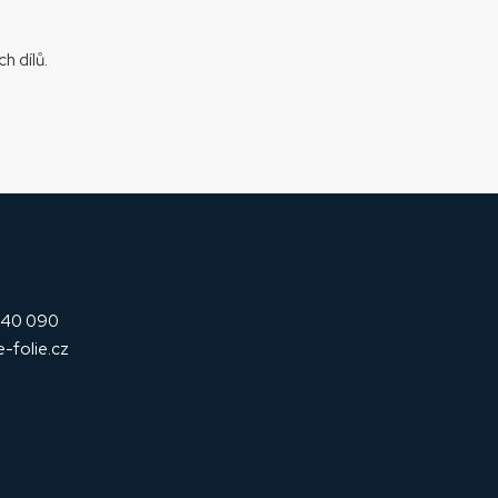
h dílů.
240 090
e-folie.cz