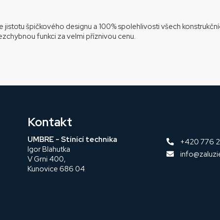
e jistotu špičkového designu a 100% spolehlivosti všech konstrukčníc
zchybnou funkci za velmi příznivou cenu.
Kontakt
UMBRE - Stínící technika
+420 776 

Igor Blahutka
info@zaluzi

V Grni 400,
Kunovice 686 04