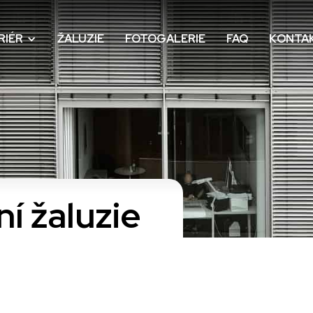
RIÉR
ŽALUZIE
FOTOGALERIE
FAQ
KONTA
í žaluzie