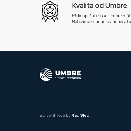
Kvalita od Umbre
Při koupi žaluzií od Umbre mát
Nabízíme snadné ovládání a be
Built with love by
Rad Sled