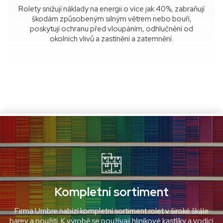
Rolety snižují náklady na energii o více jak 40%, zabraňují
škodám způsobeným silným větrem nebo bouří,
poskytují ochranu před vloupáním, odhlučnění od
okolních vlivů a zastínění a zatemnění.
Kompletní sortiment
Firma Umbre nabízí kompletní sortiment rolet v široké škále
barev a použití. K výrobě se používají hliníkové kastlíky a vodící