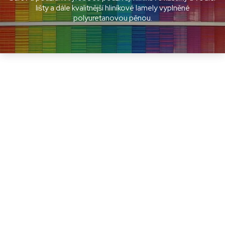
lišty a dále kvalitnější hliníkové lamely vyplněné
polyuretanovou pěnou.